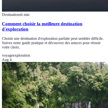
Destinations
6
min
Comment choisir la meilleure destination
d'exploration
Choisir une destination d'exploration parfaite peut sembler difficile.
Suivez notre guide pratique et découvrez des astuces pour réussir
votre choix.
voyage
exploration
Aug 4