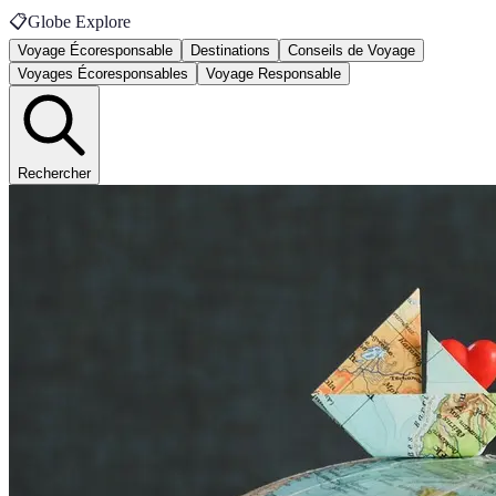
📋
Globe Explore
Voyage Écoresponsable
Destinations
Conseils de Voyage
Voyages Écoresponsables
Voyage Responsable
Rechercher