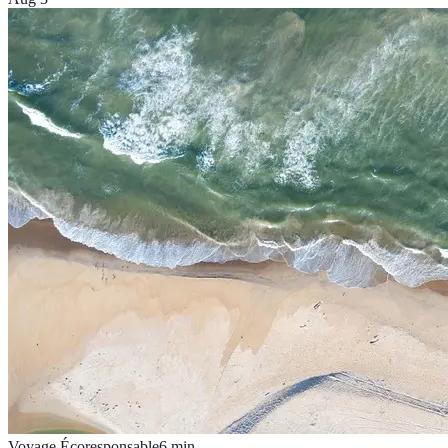
Voyage Écoresponsable
6
min