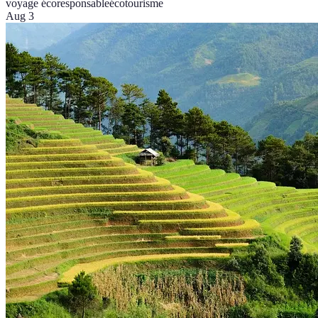
voyage écoresponsable
écotourisme
Aug 3