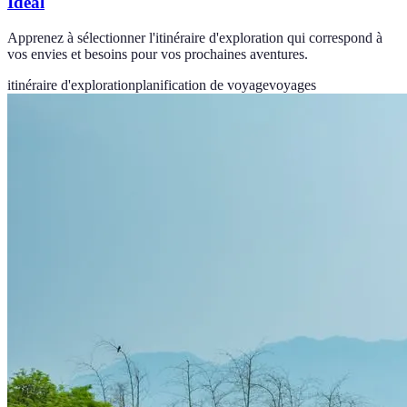
Idéal
Apprenez à sélectionner l'itinéraire d'exploration qui correspond à
vos envies et besoins pour vos prochaines aventures.
itinéraire d'exploration
planification de voyage
voyages