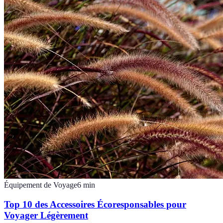
Équipement de Voyage
6
min
Top 10 des Accessoires Écoresponsables pour
Voyager Légèrement