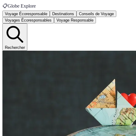
📋
Globe Explore
Voyage Écoresponsable
Destinations
Conseils de Voyage
Voyages Écoresponsables
Voyage Responsable
Rechercher