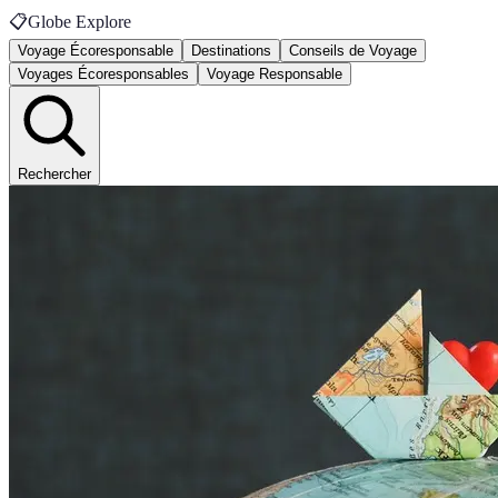
📋
Globe Explore
Voyage Écoresponsable
Destinations
Conseils de Voyage
Voyages Écoresponsables
Voyage Responsable
Rechercher