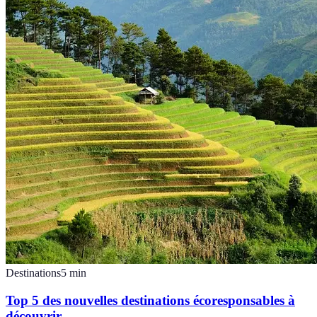
Destinations
5
min
Top 5 des nouvelles destinations écoresponsables à
découvrir