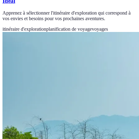
Idéal
Apprenez à sélectionner l'itinéraire d'exploration qui correspond à
vos envies et besoins pour vos prochaines aventures.
itinéraire d'exploration
planification de voyage
voyages