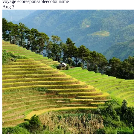
voyage écoresponsable
écotourisme
Aug 3