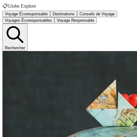
📋
Globe Explore
Voyage Écoresponsable
Destinations
Conseils de Voyage
Voyages Écoresponsables
Voyage Responsable
Rechercher