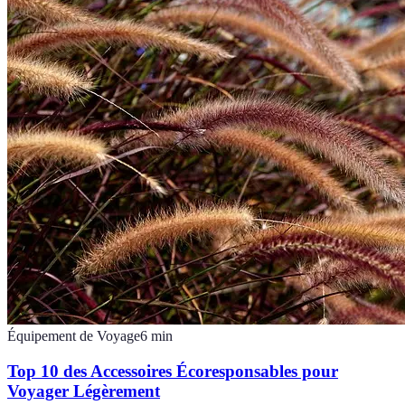
Équipement de Voyage
6
min
Top 10 des Accessoires Écoresponsables pour
Voyager Légèrement