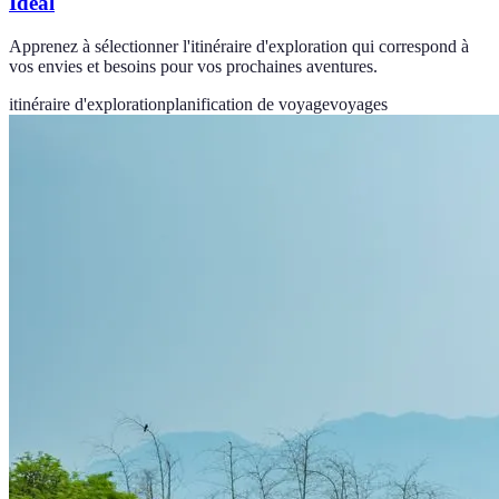
Idéal
Apprenez à sélectionner l'itinéraire d'exploration qui correspond à
vos envies et besoins pour vos prochaines aventures.
itinéraire d'exploration
planification de voyage
voyages