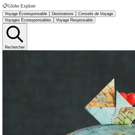
📋
Globe Explore
Voyage Écoresponsable
Destinations
Conseils de Voyage
Voyages Écoresponsables
Voyage Responsable
Rechercher