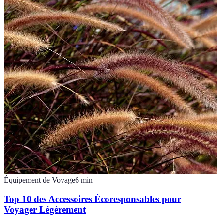
Équipement de Voyage
6
min
Top 10 des Accessoires Écoresponsables pour
Voyager Légèrement