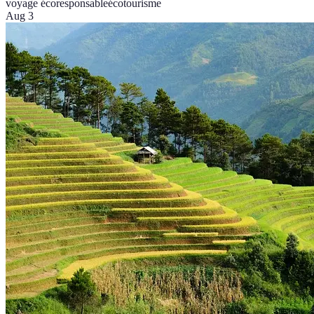
voyage écoresponsable
écotourisme
Aug 3