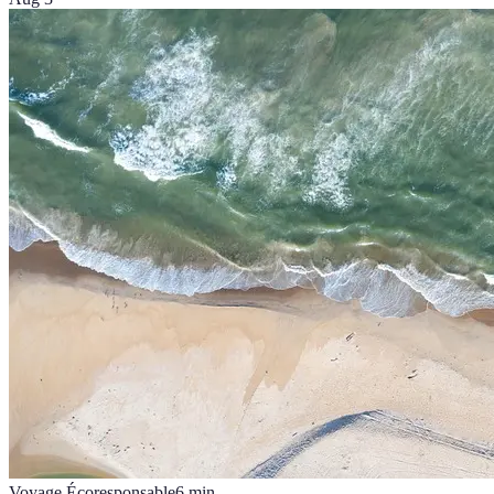
Voyage Écoresponsable
6
min