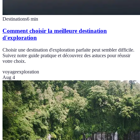
Destinations
6
min
Comment choisir la meilleure destination
d'exploration
Choisir une destination d'exploration parfaite peut sembler difficile.
Suivez notre guide pratique et découvrez des astuces pour réussir
votre choix.
voyage
exploration
Aug 4