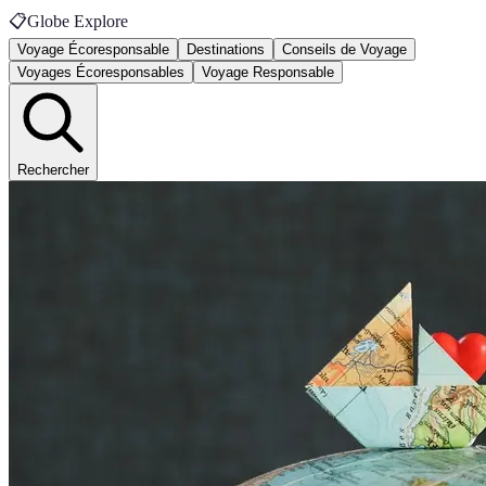
📋
Globe Explore
Voyage Écoresponsable
Destinations
Conseils de Voyage
Voyages Écoresponsables
Voyage Responsable
Rechercher