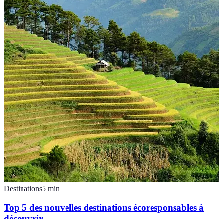
Destinations
5
min
Top 5 des nouvelles destinations écoresponsables à
découvrir