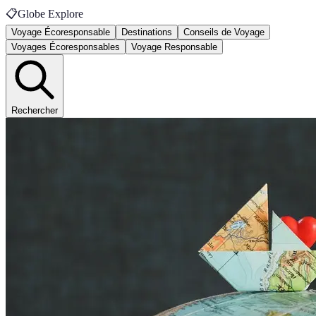
📋
Globe Explore
Voyage Écoresponsable
Destinations
Conseils de Voyage
Voyages Écoresponsables
Voyage Responsable
Rechercher