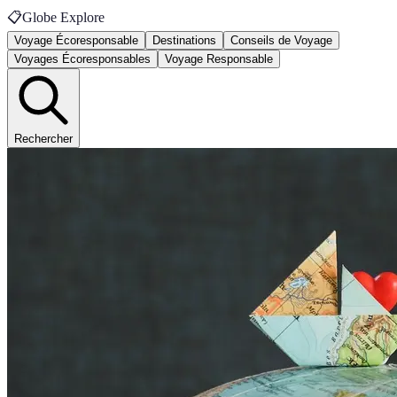
📋
Globe Explore
Voyage Écoresponsable
Destinations
Conseils de Voyage
Voyages Écoresponsables
Voyage Responsable
Rechercher