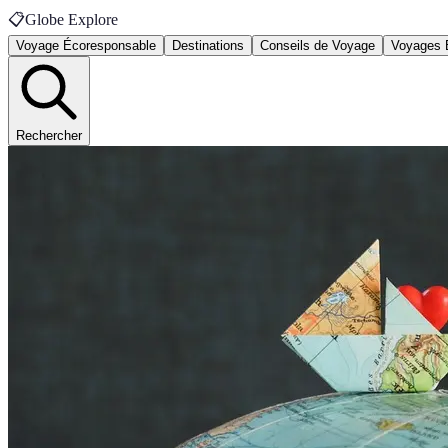
📋
Globe Explore
Voyage Écoresponsable
Destinations
Conseils de Voyage
Voyages 
Rechercher