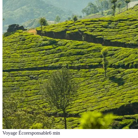
Voyage Écoresponsable
6
min