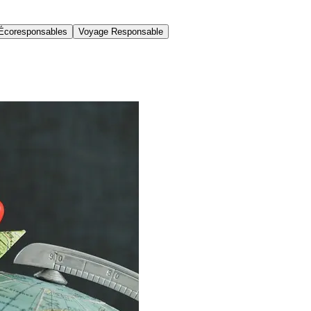
Écoresponsables
Voyage Responsable