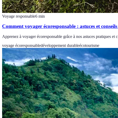
Voyage responsable
6
min
Comment voyager écoresponsable : astuces et conseils
Apprenez à voyager écoresponsable grâce à nos astuces pratiques et co
voyage écoresponsable
développement durable
écotourisme