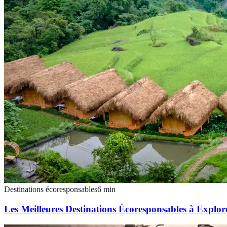
Destinations écoresponsables
6
min
Les Meilleures Destinations Écoresponsables à Explor