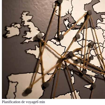
Planification de voyage
6
min