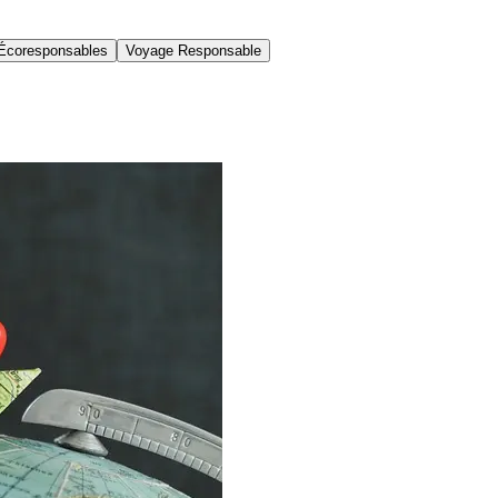
Écoresponsables
Voyage Responsable