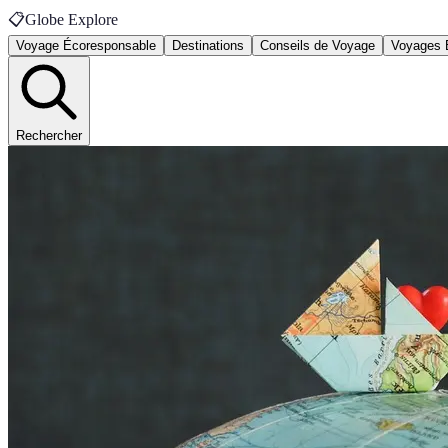
📋
Globe Explore
Voyage Écoresponsable
Destinations
Conseils de Voyage
Voyages 
Rechercher