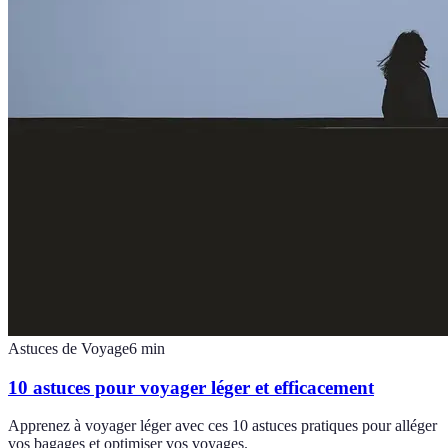
Astuces de Voyage
6
min
10 astuces pour voyager léger et efficacement
Apprenez à voyager léger avec ces 10 astuces pratiques pour alléger
vos bagages et optimiser vos voyages.