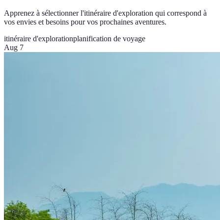
Apprenez à sélectionner l'itinéraire d'exploration qui correspond à
vos envies et besoins pour vos prochaines aventures.
itinéraire d'exploration
planification de voyage
Aug 7