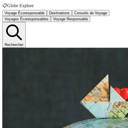
📋
Globe Explore
Voyage Écoresponsable
Destinations
Conseils de Voyage
Voyages Écoresponsables
Voyage Responsable
Rechercher