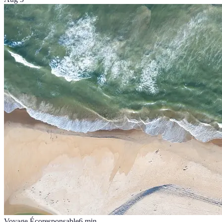
Voyage Écoresponsable
6
min