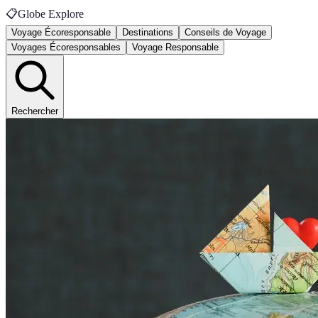
📋
Globe Explore
Voyage Écoresponsable
Destinations
Conseils de Voyage
Voyages Écoresponsables
Voyage Responsable
Rechercher