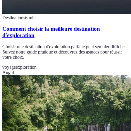
Destinations
6
min
Comment choisir la meilleure destination
d'exploration
Choisir une destination d'exploration parfaite peut sembler difficile.
Suivez notre guide pratique et découvrez des astuces pour réussir
votre choix.
voyage
exploration
Aug 4