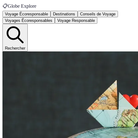
📋
Globe Explore
Voyage Écoresponsable
Destinations
Conseils de Voyage
Voyages Écoresponsables
Voyage Responsable
Rechercher