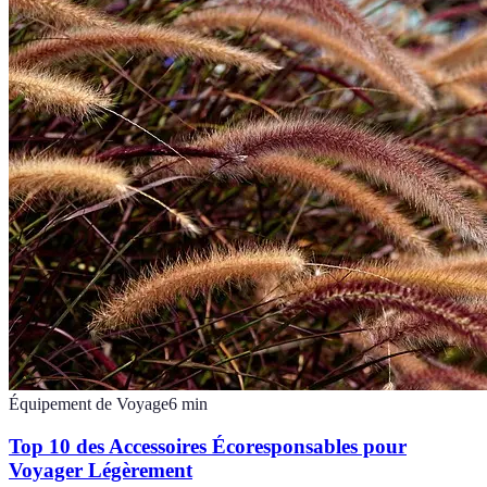
Équipement de Voyage
6
min
Top 10 des Accessoires Écoresponsables pour
Voyager Légèrement