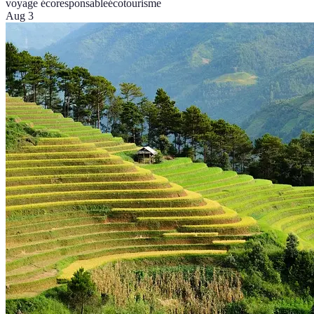
voyage écoresponsable
écotourisme
Aug 3