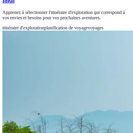
Idéal
Apprenez à sélectionner l'itinéraire d'exploration qui correspond à
vos envies et besoins pour vos prochaines aventures.
itinéraire d'exploration
planification de voyage
voyages