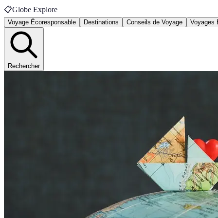
📋
Globe Explore
Voyage Écoresponsable
Destinations
Conseils de Voyage
Voyages 
Rechercher