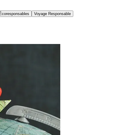
Écoresponsables
Voyage Responsable