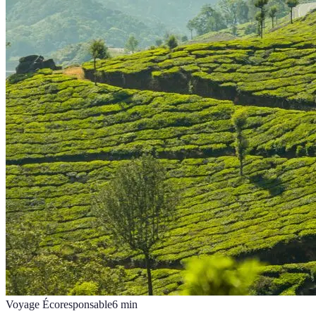
Voyage Écoresponsable
6
min