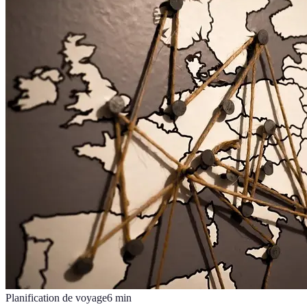
Planification de voyage
6
min