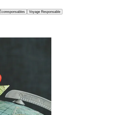
Écoresponsables
Voyage Responsable