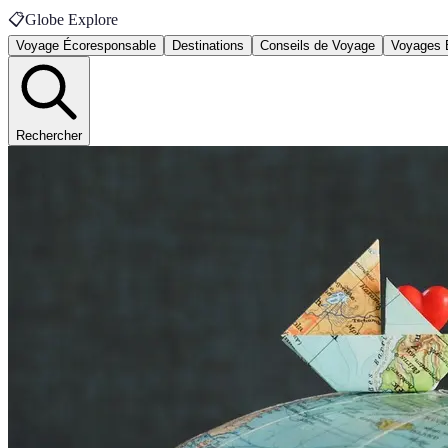
📋
Globe Explore
Voyage Écoresponsable
Destinations
Conseils de Voyage
Voyages 
Rechercher