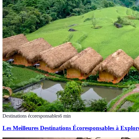
Destinations écoresponsables
6
min
Les Meilleures Destinations Écoresponsables à Explor