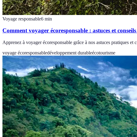
Voyage responsable
6
min
Comment voyager écoresponsable : astuces et conseils
Apprenez à voyager écoresponsable grâce à nos astuces pratiques et co
voyage écoresponsable
développement durable
écotourisme