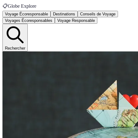
📋
Globe Explore
Voyage Écoresponsable
Destinations
Conseils de Voyage
Voyages Écoresponsables
Voyage Responsable
Rechercher