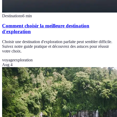
Destinations
6
min
Comment choisir la meilleure destination
d'exploration
Choisir une destination d'exploration parfaite peut sembler difficile.
Suivez notre guide pratique et découvrez des astuces pour réussir
votre choix.
voyage
exploration
Aug 4