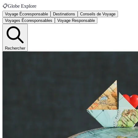
📋
Globe Explore
Voyage Écoresponsable
Destinations
Conseils de Voyage
Voyages Écoresponsables
Voyage Responsable
Rechercher