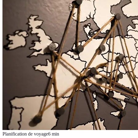
Planification de voyage
6
min