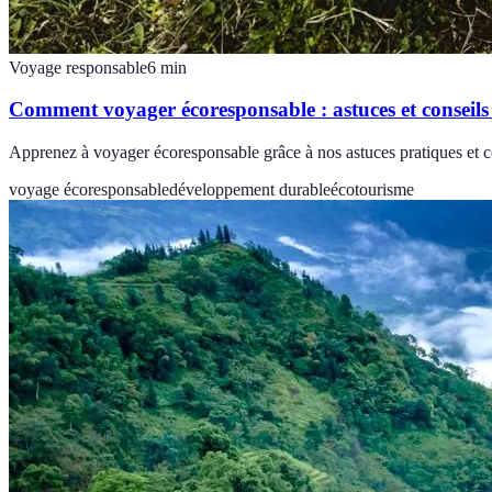
Voyage responsable
6
min
Comment voyager écoresponsable : astuces et conseils
Apprenez à voyager écoresponsable grâce à nos astuces pratiques et co
voyage écoresponsable
développement durable
écotourisme