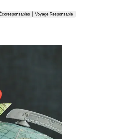
Écoresponsables
Voyage Responsable