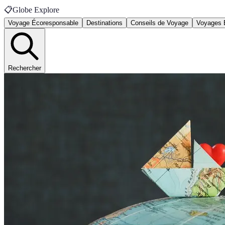
📋
Globe Explore
Voyage Écoresponsable
Destinations
Conseils de Voyage
Voyages 
Rechercher