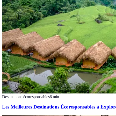
Destinations écoresponsables
6
min
Les Meilleures Destinations Écoresponsables à Explor