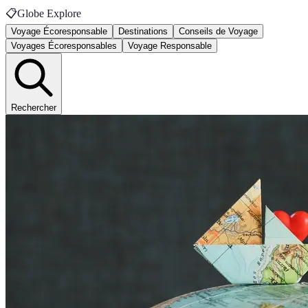
📋
Globe Explore
Voyage Écoresponsable
Destinations
Conseils de Voyage
Voyages Écoresponsables
Voyage Responsable
Rechercher