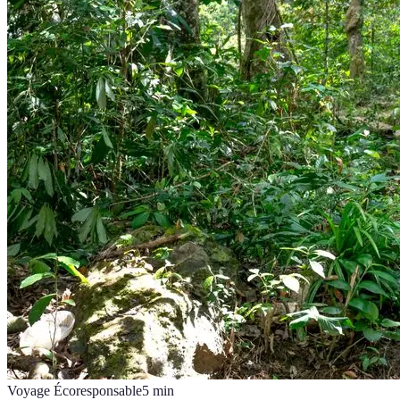
Voyage Écoresponsable
5
min