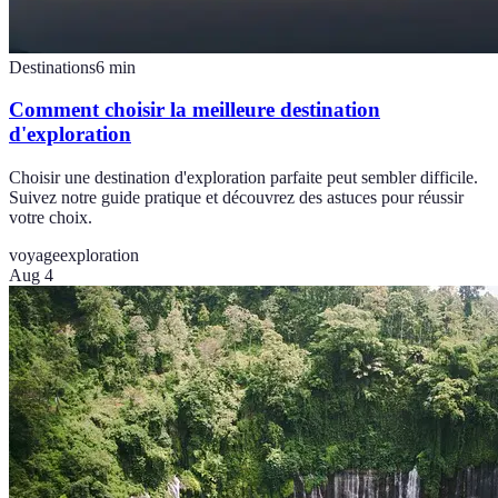
Destinations
6
min
Comment choisir la meilleure destination
d'exploration
Choisir une destination d'exploration parfaite peut sembler difficile.
Suivez notre guide pratique et découvrez des astuces pour réussir
votre choix.
voyage
exploration
Aug 4