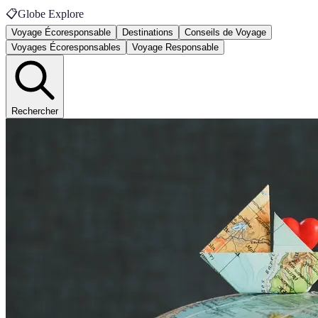
📋
Globe Explore
Voyage Écoresponsable
Destinations
Conseils de Voyage
Voyages Écoresponsables
Voyage Responsable
Rechercher