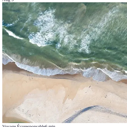
Voyage Écoresponsable
6
min