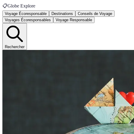
📋
Globe Explore
Voyage Écoresponsable
Destinations
Conseils de Voyage
Voyages Écoresponsables
Voyage Responsable
Rechercher