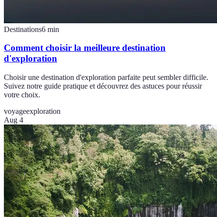
Destinations
6
min
Comment choisir la meilleure destination
d'exploration
Choisir une destination d'exploration parfaite peut sembler difficile.
Suivez notre guide pratique et découvrez des astuces pour réussir
votre choix.
voyage
exploration
Aug 4