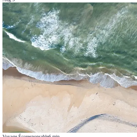
Voyage Écoresponsable
6
min