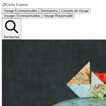
📋
Globe Explore
Voyage Écoresponsable
Destinations
Conseils de Voyage
Voyages Écoresponsables
Voyage Responsable
Rechercher