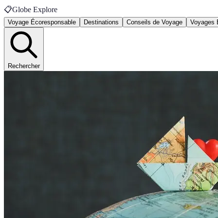
📋
Globe Explore
Voyage Écoresponsable
Destinations
Conseils de Voyage
Voyages 
Rechercher