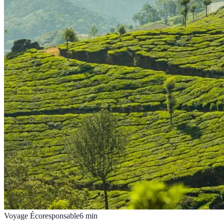
Voyage Écoresponsable
6
min