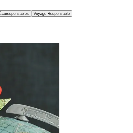
Écoresponsables
Voyage Responsable