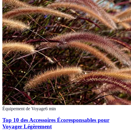
Équipement de Voyage
6
min
Top 10 des Accessoires Écoresponsables pour
Voyager Légèrement