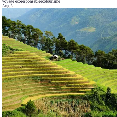
voyage écoresponsable
écotourisme
Aug 3