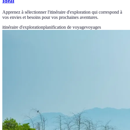
Idéal
Apprenez à sélectionner l'itinéraire d'exploration qui correspond à
vos envies et besoins pour vos prochaines aventures.
itinéraire d'exploration
planification de voyage
voyages