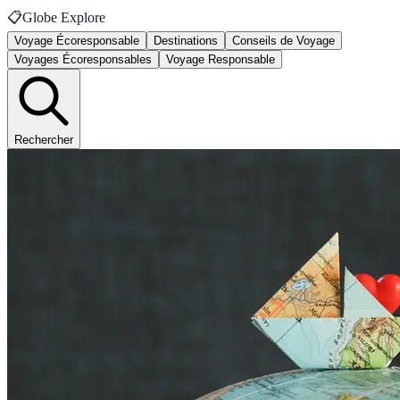
📋
Globe Explore
Voyage Écoresponsable
Destinations
Conseils de Voyage
Voyages Écoresponsables
Voyage Responsable
Rechercher