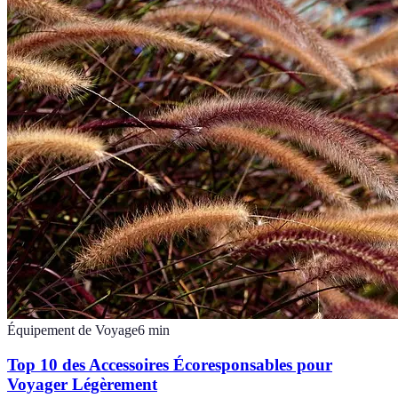
Équipement de Voyage
6
min
Top 10 des Accessoires Écoresponsables pour
Voyager Légèrement