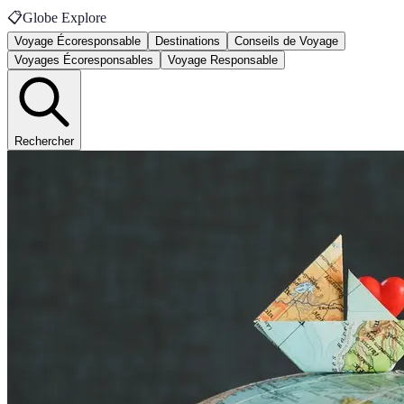
📋
Globe Explore
Voyage Écoresponsable
Destinations
Conseils de Voyage
Voyages Écoresponsables
Voyage Responsable
Rechercher