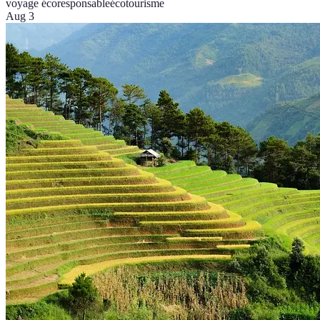
voyage écoresponsable
écotourisme
Aug 3