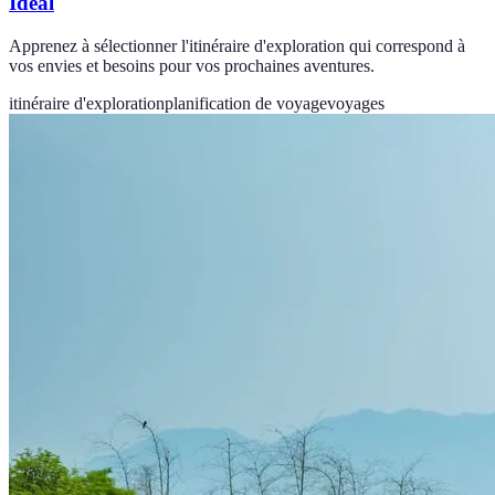
Idéal
Apprenez à sélectionner l'itinéraire d'exploration qui correspond à
vos envies et besoins pour vos prochaines aventures.
itinéraire d'exploration
planification de voyage
voyages