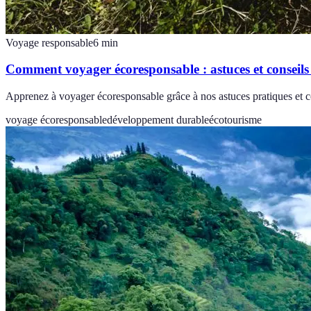
Voyage responsable
6
min
Comment voyager écoresponsable : astuces et conseils
Apprenez à voyager écoresponsable grâce à nos astuces pratiques et co
voyage écoresponsable
développement durable
écotourisme