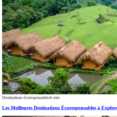
Destinations écoresponsables
6
min
Les Meilleures Destinations Écoresponsables à Explor