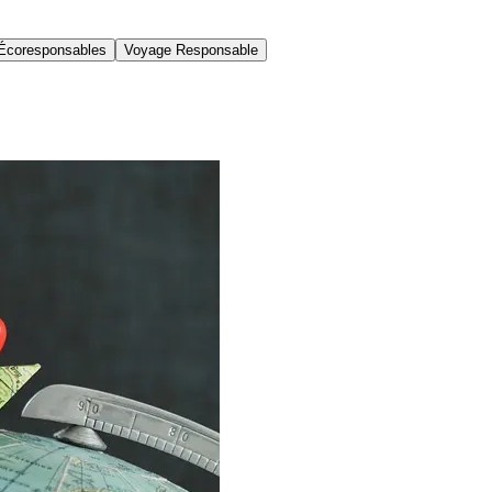
Écoresponsables
Voyage Responsable