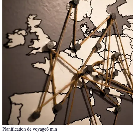
Planification de voyage
6
min