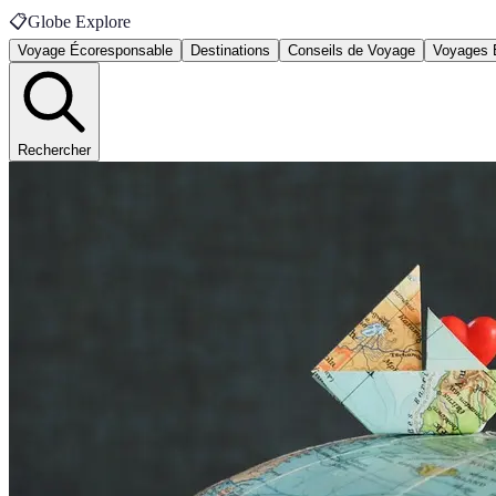
📋
Globe Explore
Voyage Écoresponsable
Destinations
Conseils de Voyage
Voyages 
Rechercher