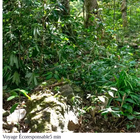
Voyage Écoresponsable
5
min