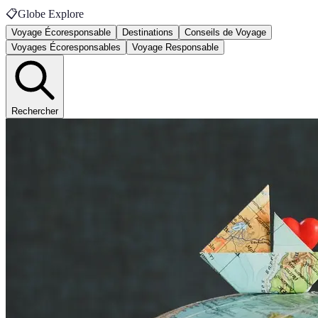
📋
Globe Explore
Voyage Écoresponsable
Destinations
Conseils de Voyage
Voyages Écoresponsables
Voyage Responsable
Rechercher