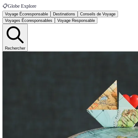
📋
Globe Explore
Voyage Écoresponsable
Destinations
Conseils de Voyage
Voyages Écoresponsables
Voyage Responsable
Rechercher