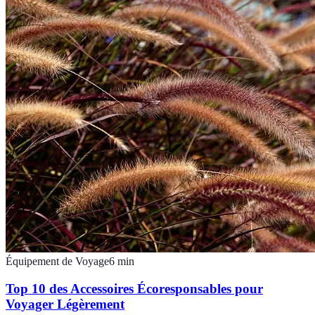
Équipement de Voyage
6
min
Top 10 des Accessoires Écoresponsables pour
Voyager Légèrement