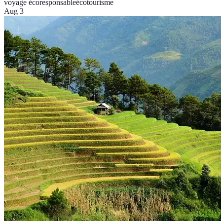
voyage écoresponsable
écotourisme
Aug 3