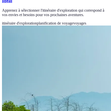
Idéal
Apprenez à sélectionner l'itinéraire d'exploration qui correspond à
vos envies et besoins pour vos prochaines aventures.
itinéraire d'exploration
planification de voyage
voyages