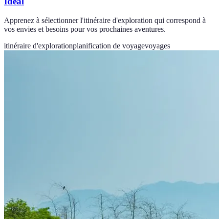
Idéal
Apprenez à sélectionner l'itinéraire d'exploration qui correspond à
vos envies et besoins pour vos prochaines aventures.
itinéraire d'exploration
planification de voyage
voyages