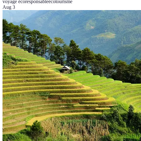
voyage écoresponsable
écotourisme
Aug 3