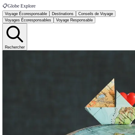
📋
Globe Explore
Voyage Écoresponsable
Destinations
Conseils de Voyage
Voyages Écoresponsables
Voyage Responsable
Rechercher