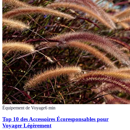
Équipement de Voyage
6
min
Top 10 des Accessoires Écoresponsables pour
Voyager Légèrement