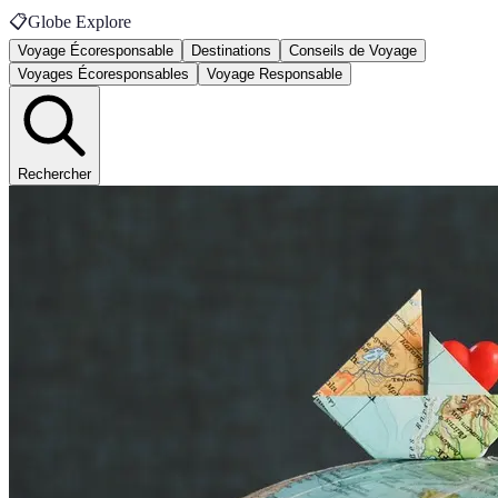
📋
Globe Explore
Voyage Écoresponsable
Destinations
Conseils de Voyage
Voyages Écoresponsables
Voyage Responsable
Rechercher