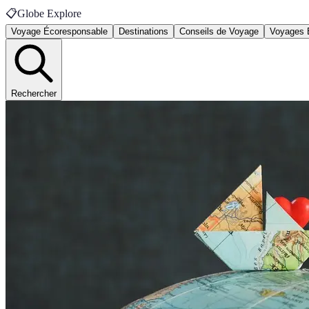
📋
Globe Explore
Voyage Écoresponsable
Destinations
Conseils de Voyage
Voyages 
Rechercher