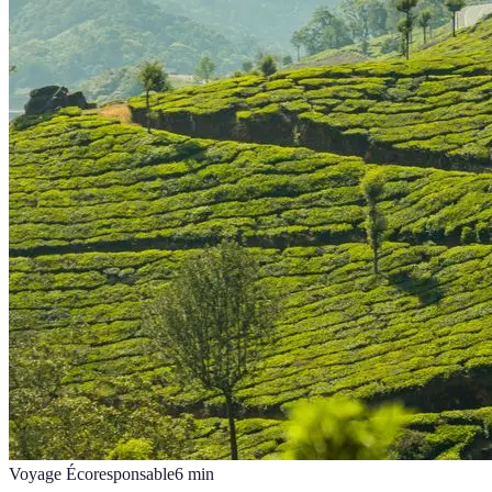
Voyage Écoresponsable
6
min