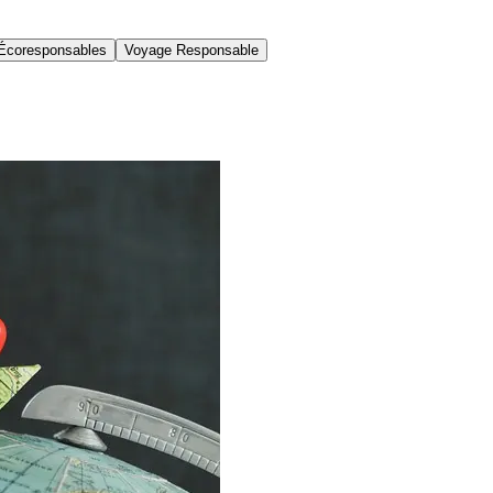
Écoresponsables
Voyage Responsable