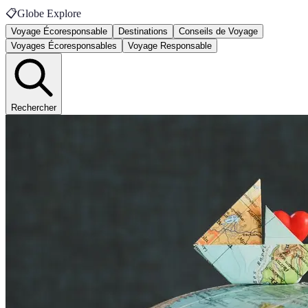
📋
Globe Explore
Voyage Écoresponsable
Destinations
Conseils de Voyage
Voyages Écoresponsables
Voyage Responsable
Rechercher