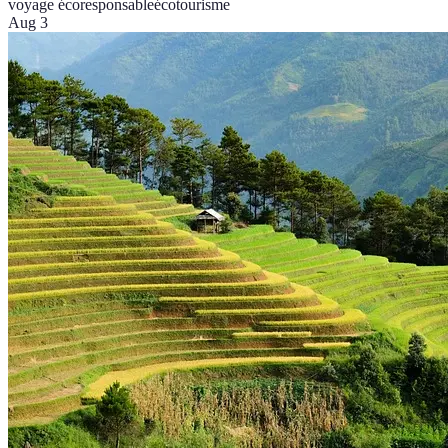
voyage écoresponsable
écotourisme
Aug 3