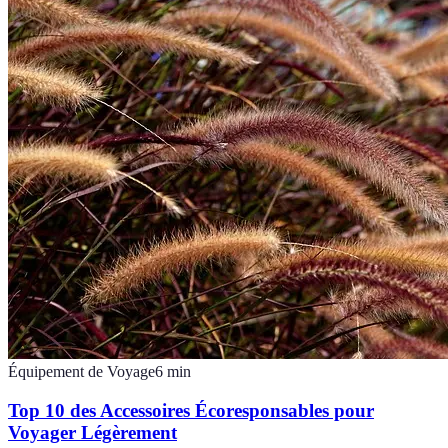
Équipement de Voyage
6
min
Top 10 des Accessoires Écoresponsables pour
Voyager Légèrement