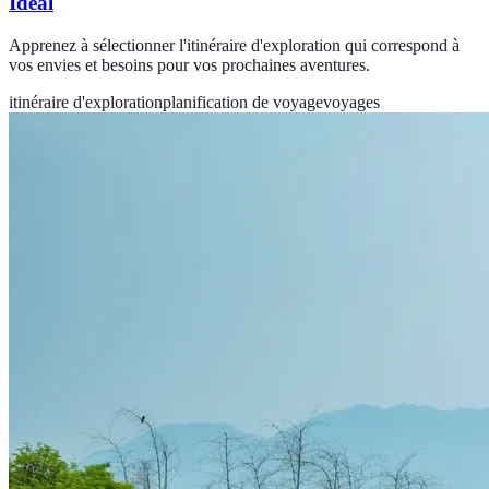
Idéal
Apprenez à sélectionner l'itinéraire d'exploration qui correspond à
vos envies et besoins pour vos prochaines aventures.
itinéraire d'exploration
planification de voyage
voyages