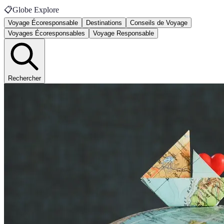
📋
Globe Explore
Voyage Écoresponsable
Destinations
Conseils de Voyage
Voyages Écoresponsables
Voyage Responsable
Rechercher