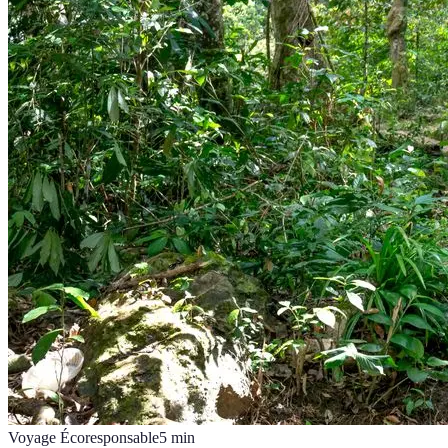
Voyage Écoresponsable
5
min