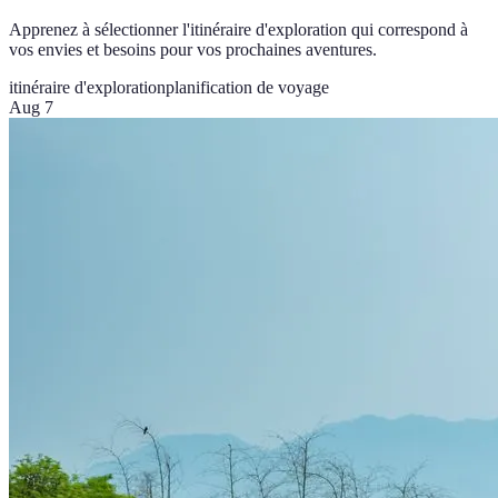
Apprenez à sélectionner l'itinéraire d'exploration qui correspond à
vos envies et besoins pour vos prochaines aventures.
itinéraire d'exploration
planification de voyage
Aug 7