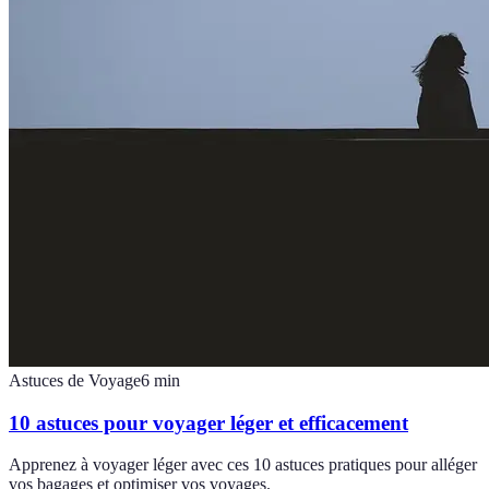
Astuces de Voyage
6
min
10 astuces pour voyager léger et efficacement
Apprenez à voyager léger avec ces 10 astuces pratiques pour alléger
vos bagages et optimiser vos voyages.