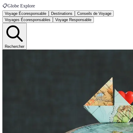
📋
Globe Explore
Voyage Écoresponsable
Destinations
Conseils de Voyage
Voyages Écoresponsables
Voyage Responsable
Rechercher