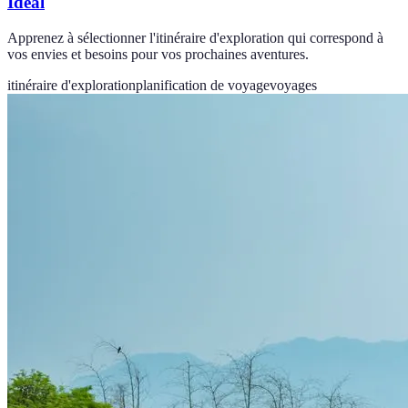
Idéal
Apprenez à sélectionner l'itinéraire d'exploration qui correspond à
vos envies et besoins pour vos prochaines aventures.
itinéraire d'exploration
planification de voyage
voyages