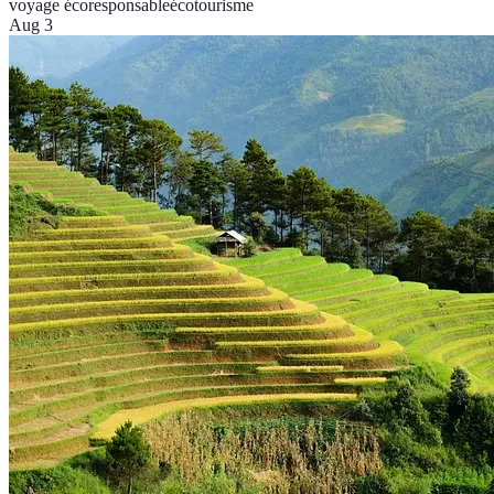
voyage écoresponsable
écotourisme
Aug 3