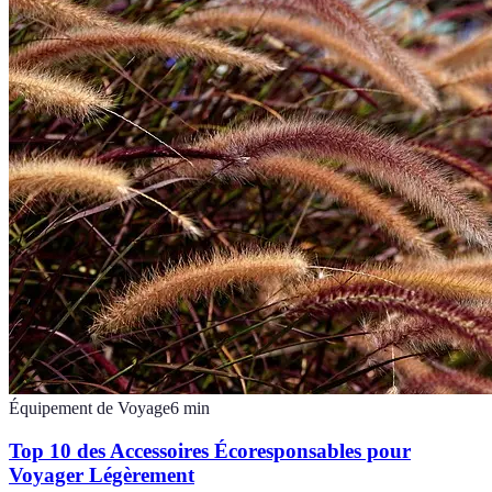
Équipement de Voyage
6
min
Top 10 des Accessoires Écoresponsables pour
Voyager Légèrement