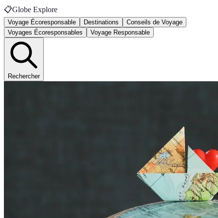
📋
Globe Explore
Voyage Écoresponsable
Destinations
Conseils de Voyage
Voyages Écoresponsables
Voyage Responsable
Rechercher