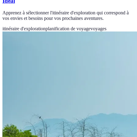
Idéal
Apprenez à sélectionner l'itinéraire d'exploration qui correspond à
vos envies et besoins pour vos prochaines aventures.
itinéraire d'exploration
planification de voyage
voyages