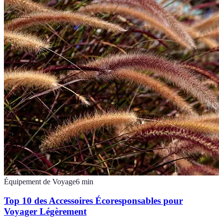
Équipement de Voyage
6
min
Top 10 des Accessoires Écoresponsables pour
Voyager Légèrement