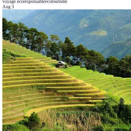
voyage écoresponsable
écotourisme
Aug 3