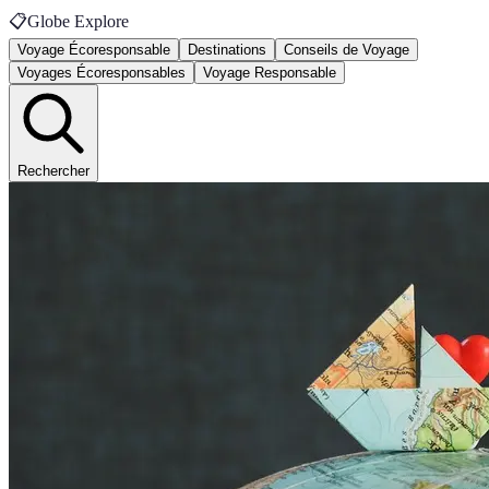
📋
Globe Explore
Voyage Écoresponsable
Destinations
Conseils de Voyage
Voyages Écoresponsables
Voyage Responsable
Rechercher