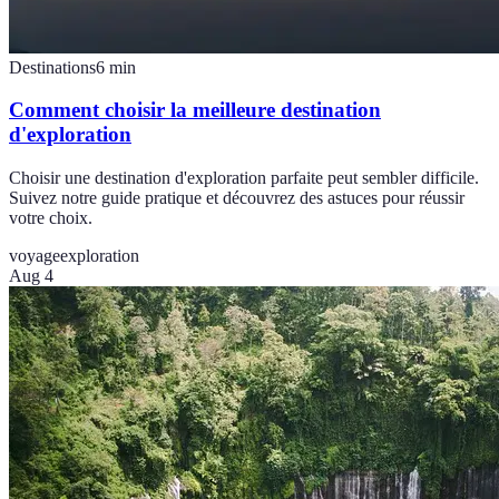
Destinations
6
min
Comment choisir la meilleure destination
d'exploration
Choisir une destination d'exploration parfaite peut sembler difficile.
Suivez notre guide pratique et découvrez des astuces pour réussir
votre choix.
voyage
exploration
Aug 4