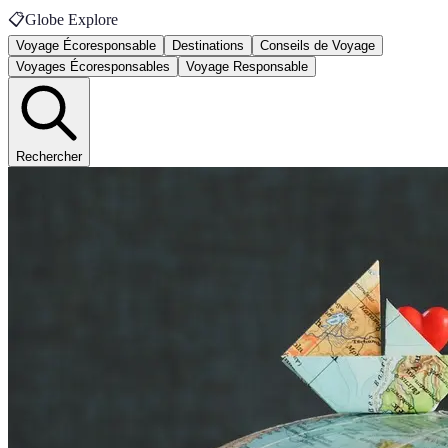
📋
Globe Explore
Voyage Écoresponsable
Destinations
Conseils de Voyage
Voyages Écoresponsables
Voyage Responsable
Rechercher