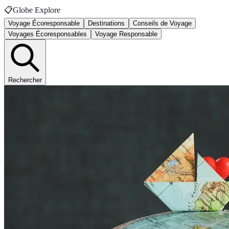
📋
Globe Explore
Voyage Écoresponsable
Destinations
Conseils de Voyage
Voyages Écoresponsables
Voyage Responsable
Rechercher