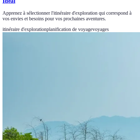
Idéal
Apprenez à sélectionner l'itinéraire d'exploration qui correspond à
vos envies et besoins pour vos prochaines aventures.
itinéraire d'exploration
planification de voyage
voyages