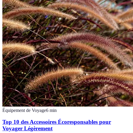
Équipement de Voyage
6
min
Top 10 des Accessoires Écoresponsables pour
Voyager Légèrement