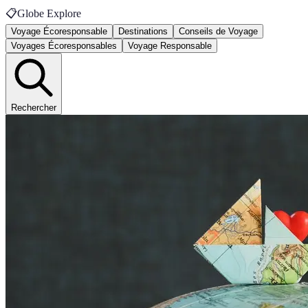
📋
Globe Explore
Voyage Écoresponsable
Destinations
Conseils de Voyage
Voyages Écoresponsables
Voyage Responsable
Rechercher