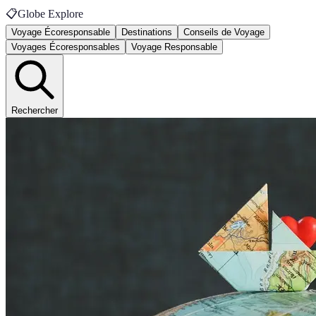
📋
Globe Explore
Voyage Écoresponsable
Destinations
Conseils de Voyage
Voyages Écoresponsables
Voyage Responsable
Rechercher