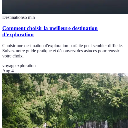
Destinations
6
min
Comment choisir la meilleure destination
d'exploration
Choisir une destination d'exploration parfaite peut sembler difficile.
Suivez notre guide pratique et découvrez des astuces pour réussir
votre choix.
voyage
exploration
Aug 4