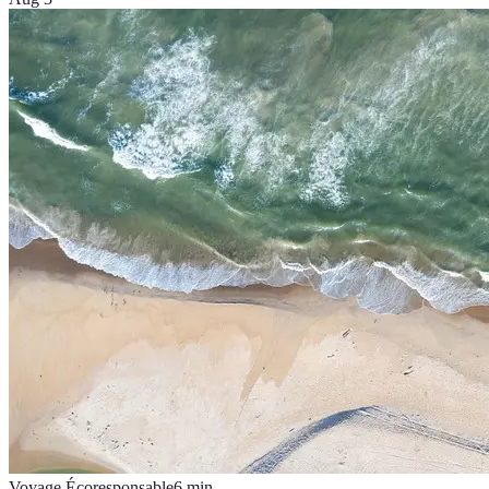
Voyage Écoresponsable
6
min