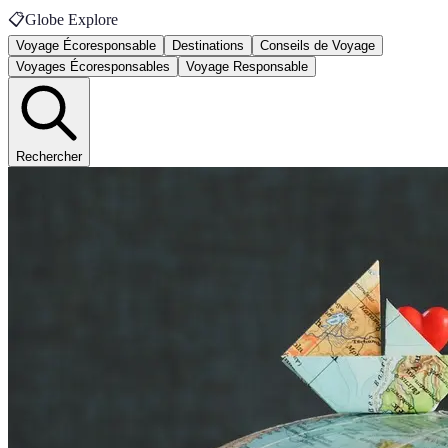
📋
Globe Explore
Voyage Écoresponsable
Destinations
Conseils de Voyage
Voyages Écoresponsables
Voyage Responsable
Rechercher