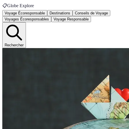
📋
Globe Explore
Voyage Écoresponsable
Destinations
Conseils de Voyage
Voyages Écoresponsables
Voyage Responsable
Rechercher