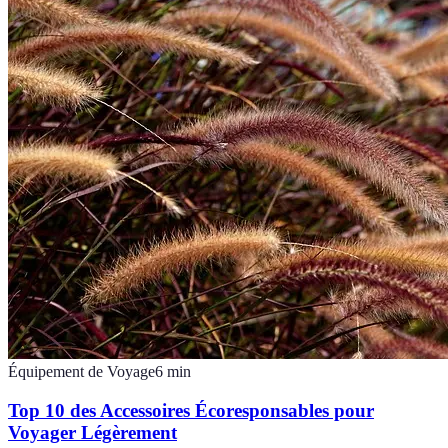
Équipement de Voyage
6
min
Top 10 des Accessoires Écoresponsables pour
Voyager Légèrement