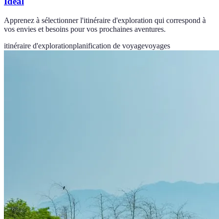
Idéal
Apprenez à sélectionner l'itinéraire d'exploration qui correspond à
vos envies et besoins pour vos prochaines aventures.
itinéraire d'exploration
planification de voyage
voyages