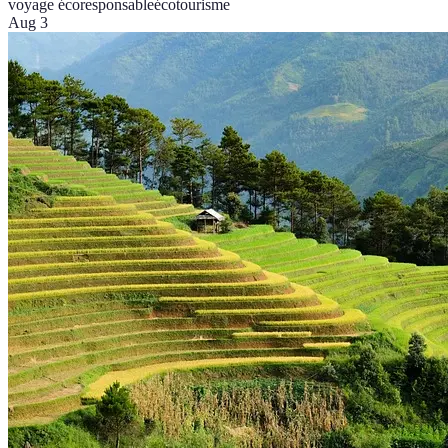
voyage écoresponsable
écotourisme
Aug 3