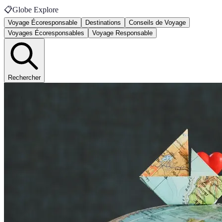
📋
Globe Explore
Voyage Écoresponsable
Destinations
Conseils de Voyage
Voyages Écoresponsables
Voyage Responsable
Rechercher