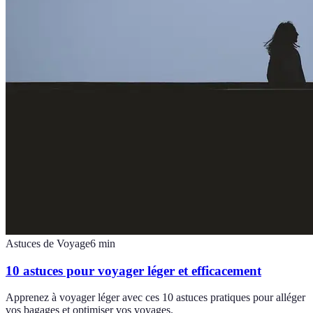
Astuces de Voyage
6
min
10 astuces pour voyager léger et efficacement
Apprenez à voyager léger avec ces 10 astuces pratiques pour alléger
vos bagages et optimiser vos voyages.