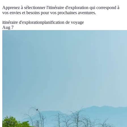
Apprenez à sélectionner l'itinéraire d'exploration qui correspond à
vos envies et besoins pour vos prochaines aventures.
itinéraire d'exploration
planification de voyage
Aug 7