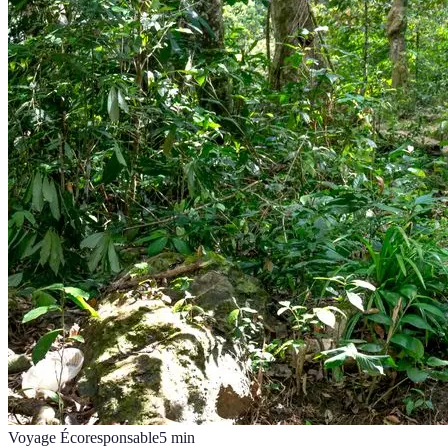
Voyage Écoresponsable
5
min