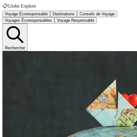
📋
Globe Explore
Voyage Écoresponsable
Destinations
Conseils de Voyage
Voyages Écoresponsables
Voyage Responsable
Rechercher