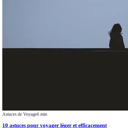
Astuces de Voyage
6
min
10 astuces pour voyager léger et efficacement