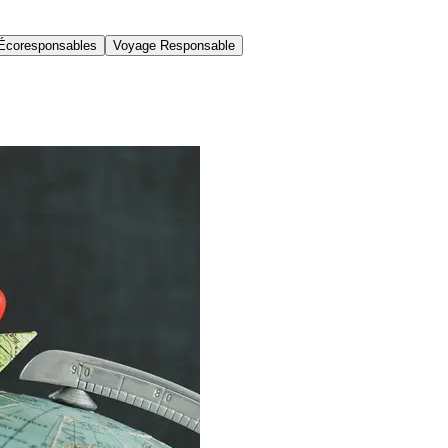
Écoresponsables
Voyage Responsable