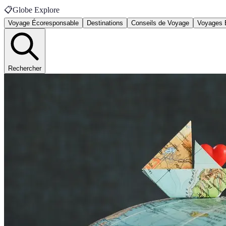
📋
Globe Explore
Voyage Écoresponsable
Destinations
Conseils de Voyage
Voyages 
Rechercher