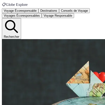
📋
Globe Explore
Voyage Écoresponsable
Destinations
Conseils de Voyage
Voyages Écoresponsables
Voyage Responsable
Rechercher