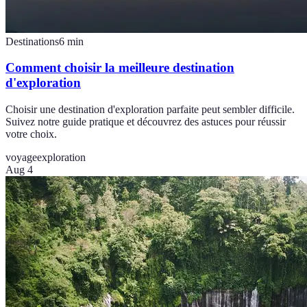
Destinations
6
min
Comment choisir la meilleure destination
d'exploration
Choisir une destination d'exploration parfaite peut sembler difficile.
Suivez notre guide pratique et découvrez des astuces pour réussir
votre choix.
voyage
exploration
Aug 4