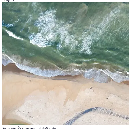
Voyage Écoresponsable
6
min