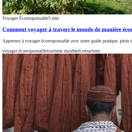
Voyager Écoresponsable
5
min
Comment voyager à travers le monde de manière éco
Apprenez à voyager écoresponsable avec notre guide pratique, plein 
voyager écoresponsable
tourisme durable
écotourisme