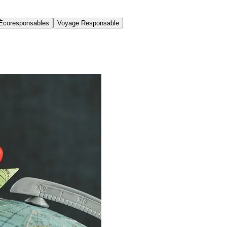
Écoresponsables
Voyage Responsable