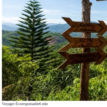
Voyager Écoresponsable
6
min