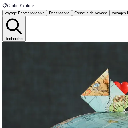
📋
Globe Explore
Voyage Écoresponsable
Destinations
Conseils de Voyage
Voyages 
Rechercher