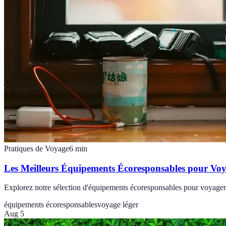
Pratiques de Voyage
6
min
Les Meilleurs Équipements Écoresponsables pour Vo
Explorez notre sélection d'équipements écoresponsables pour voyager
équipements écoresponsables
voyage léger
Aug 5