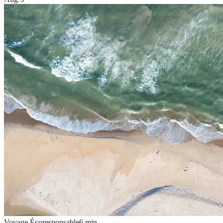
Voyage Écoresponsable
6
min