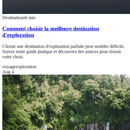
Destinations
6
min
Comment choisir la meilleure destination
d'exploration
Choisir une destination d'exploration parfaite peut sembler difficile.
Suivez notre guide pratique et découvrez des astuces pour réussir
votre choix.
voyage
exploration
Aug 4