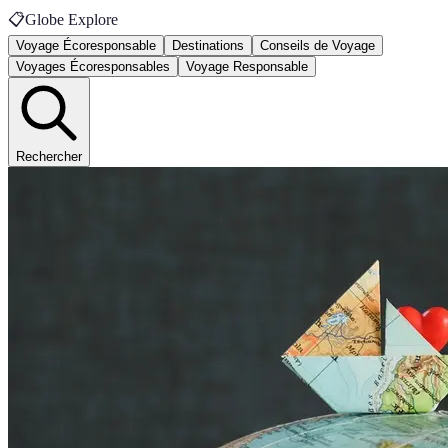
📋
Globe Explore
Voyage Écoresponsable
Destinations
Conseils de Voyage
Voyages Écoresponsables
Voyage Responsable
Rechercher