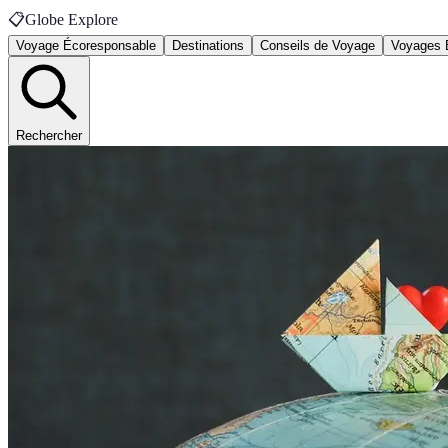
📋
Globe Explore
Voyage Écoresponsable
Destinations
Conseils de Voyage
Voyages 
Rechercher