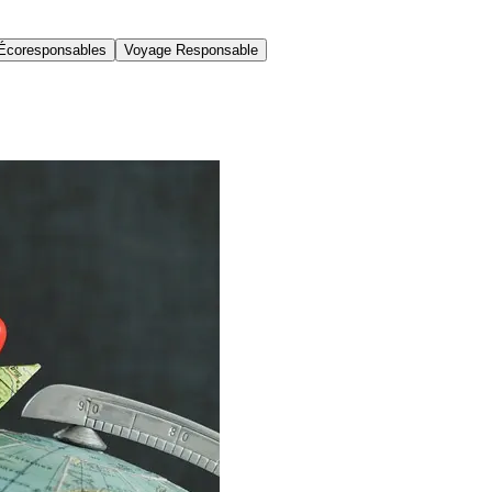
Écoresponsables
Voyage Responsable