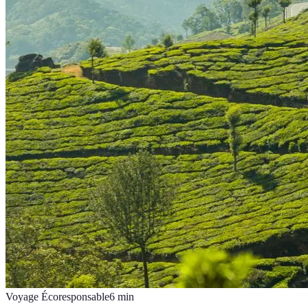
Voyage Écoresponsable
6
min