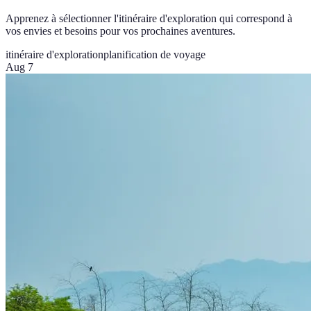
Apprenez à sélectionner l'itinéraire d'exploration qui correspond à
vos envies et besoins pour vos prochaines aventures.
itinéraire d'exploration
planification de voyage
Aug 7