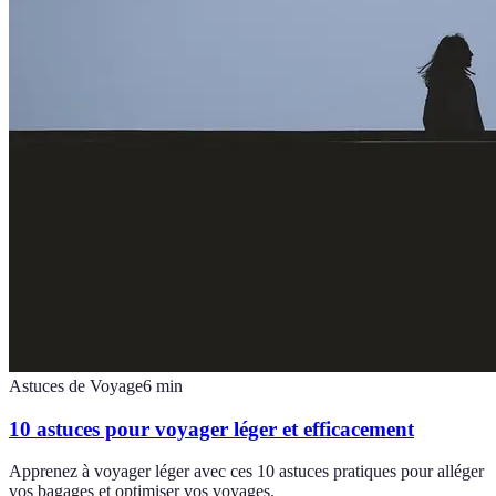
Astuces de Voyage
6
min
10 astuces pour voyager léger et efficacement
Apprenez à voyager léger avec ces 10 astuces pratiques pour alléger
vos bagages et optimiser vos voyages.