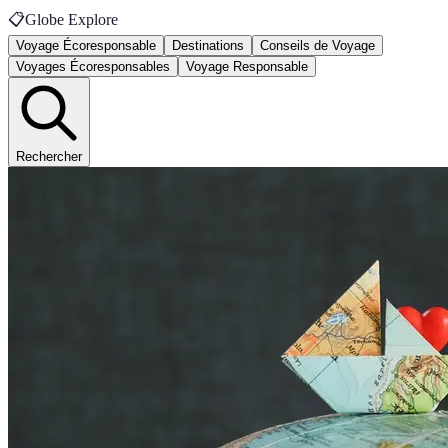
📋
Globe Explore
Voyage Écoresponsable
Destinations
Conseils de Voyage
Voyages Écoresponsables
Voyage Responsable
Rechercher